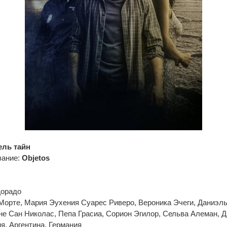
ель тайн
вание:
Objetos
Дорадо
Морте, Мария Эухения Суарес Риверо, Вероника Эчеги, Даниэль
не Сан Николас, Пепа Грасиа, Сорион Эгилор, Сельва Алеман, 
, Аргентина, Германия