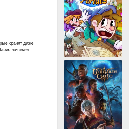
рые хранят даже
арио начинает