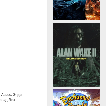
 Араос, Энди
Дэвид Люк