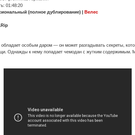
: 01:48:20
иональный (полное дублирование) |
Велес
Rip
обладает особым даром — он может разгадывать секреты, кото
щи. Однажды к нему попадает чемодан с жутким содержимым. М