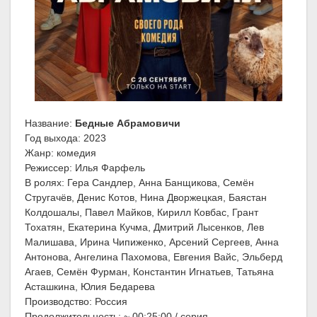
Название:
Бедные Абрамовичи
Год выхода: 2023
Жанр: комедия
Режиссер: Илья Фарфель
В ролях: Гера Сандлер, Анна Банщикова, Семён
Стругачёв, Денис Котов, Нина Дворжецкая, Баястан
Колдошалы, Павел Майков, Кирилл Ковбас, Грант
Тохатян, Екатерина Кучма, Дмитрий Лысенков, Лев
Малишава, Ирина Чипиженко, Арсений Сергеев, Анна
Антонова, Ангелина Пахомова, Евгения Вайс, Эльберд
Агаев, Семён Фурман, Константин Игнатьев, Татьяна
Асташкина, Юлия Бедарева
Производство: Россия
Продолжительность: ~ 00:25:00 / серия