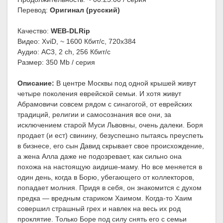
Перевод:
Оригинал (русский)
Качество:
WEB-DLRip
Видео: XviD, ~ 1600 Кбит/с, 720x384
Аудио: AC3, 2 ch, 256 Кбит/с
Размер: 350 Mb / серия
Описание:
В центре Москвы под одной крышей живут
четыре поколения еврейской семьи. И хотя живут
Абрамовичи совсем рядом с синагогой, от еврейских
традиций, религии и самосознания все они, за
исключением старой Муси Львовны, очень далеки. Боря
продает (и ест) свинину, безуспешно пытаясь преуспеть
в бизнесе, его сын Давид скрывает свое происхождение,
а жена Алла даже не подозревает, как сильно она
похожа на настоящую аидише-маму. Но все меняется в
один день, когда в Борю, убегающего от коллекторов,
попадает молния. Придя в себя, он знакомится с духом
предка — вредным стариком Хаимом. Когда-то Хаим
совершил страшный грех и навлек на весь их род
проклятие. Только Боре под силу снять его с семьи