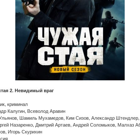
стая 2. Невидимый враг
ик, криминал
ндр Калугин, Всеволод Аравин
 Ульянов, Шамиль Мухамедов, Ким Сизов, Александр Штендлер,
ргей Назаренко, Дмитрий Артаев, Андрей Соломыков, Малхаз А
ов, Игорь Скурихин
ссия