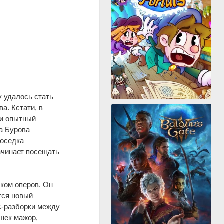
 удалось стать
а. Кстати, в
 и опытный
а Бурова
оседка –
ачинает посещать
ком оперов. Он
тся новый
с-разборки между
шек мажор,