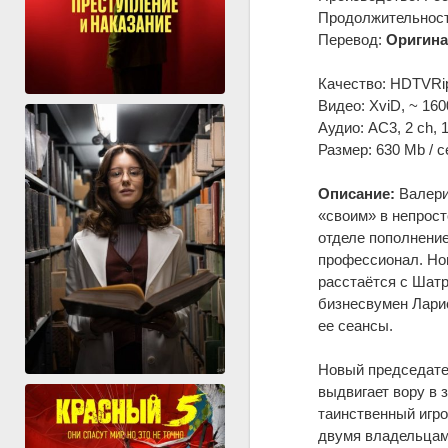
Продолжительность
Перевод:
Оригина
Качество: HDTVRi
Видео: XviD, ~ 160
Аудио: AC3, 2 ch, 
Размер: 630 Mb / с
Описание:
Валери
«своим» в непрост
отделе пополнение
профессионал. Нов
расстаётся с Шатр
бизнесвумен Ларис
ее сеансы.
Новый председате
выдвигает вору в 
таинственный игро
двумя владельцам