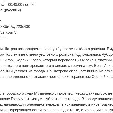
: ~ 00:49:00 / серия
л (русский)
p
0 Кбит/с, 720x400
192 Кбит/с
ерия
й Шатров возвращается на службу после тяжёлого ранения. Ему
ом коллективе отдела уголовного розыска подполковника Рубцов
 – Игорь Бодрич – опер, который перевёлся из Москвы, хваткий
ые коллеги подозревают его в связях с криминалом. Врач Ирин
овым и уезжает из города. На Шатрова обращает внимание его с
а, параллельно он знакомиться с психотерапевтом Софьей и н
ль городского суда Музыченко становится неожиданным союзни
законе Греку ультиматум – убраться из города. В городе появляе
к, начинающий очередной передел в криминальном мире. Бизне
и конкурирующих сетей курьерской доставки, съехавший с кату