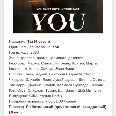
Название:
Ты (4 сезон)
Оригинальное название:
You
Год выхода: 2023
Жанр: триллер, драма, криминал, детектив
Режиссер: Маркос Сиега, Ли Толанд Кригер, Марта
Каннингэм, Келли Сайрус, Эрин Фили
В ролях: Пенн Бэджли, Виктория Педретти, Эмбир
Чилдерс, Элизабет Лэил, Лука Падован, Дженна Ортега,
Зак Черри, Джеймс Скалли, Кармела Сумбадо, Николь
Кан, Скотт Спидман, Трэвис Ван Винкл, Шэй Митчелл
Выпущено: США, студия Netflix
Продолжительность: ~ 00:51:00 / серия
Перевод:
Любительский (двухголосый, закадровый)
|
Kerob