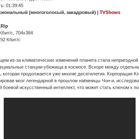
: 01:39:45
иональный (многоголосый, закадровый) |
TVShows
Rip
Кбит/с, 704x384
192 Кбит/с
ем из-за климатических изменений планета стала непригодной 
пециальные станции-убежища в космосе. Вскоре между отдельн
, которая продолжается уже многие десятилетия. Корпорация Kr
ировав мозг легендарной в прошлом наёмницы Чон-и, исследов
 боевой искусственный интеллект, что может стать ключом к по