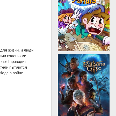
для жизни, и люди
ыми колониями
onoid проводит
атели пытаются
беде в войне.