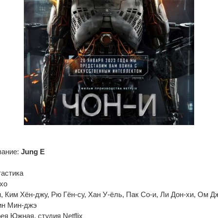
вание:
Jung E
тастика
хо
, Ким Хён-джу, Рю Гён-су, Хан У-ёль, Пак Со-и, Ли Дон-хи, Ом Д
Щин Мин-джэ
ея Южная, студия Netflix