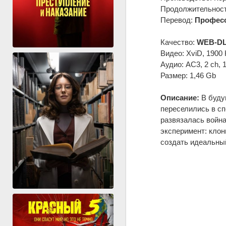
Продолжительность
Перевод:
Професс
Качество:
WEB-DL
Видео: XviD, 1900 
Аудио: AC3, 2 ch, 
Размер: 1,46 Gb
Описание:
В будущ
переселились в с
развязалась война
эксперимент: клон
создать идеальный