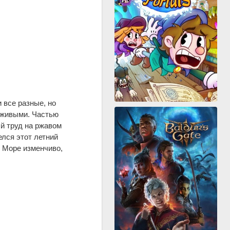
 все разные, но
й живыми. Частью
й труд на ржавом
лся этот летний
. Море изменчиво,