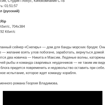
сия, Студия Глобус, Кинокомпания CTB
: 01:51:57
л (русский)
Rip
Кбит/с, 704x384
192 Кбит/с
анный сейнер «Снегирь» — дом для банды морских бродяг. Они
е — желание взять улов побогаче, заработать, вернуться домо
ятся два новичка — Никита и Максим. Ледяные волны, каторжны
чей рыбы и команда сварливых неудачников — не таким им виде
 блога придется повременить и недовольство оставить при себе
ное испытание, которое ждет команду корабля.
менного романа Георгия Владимова.