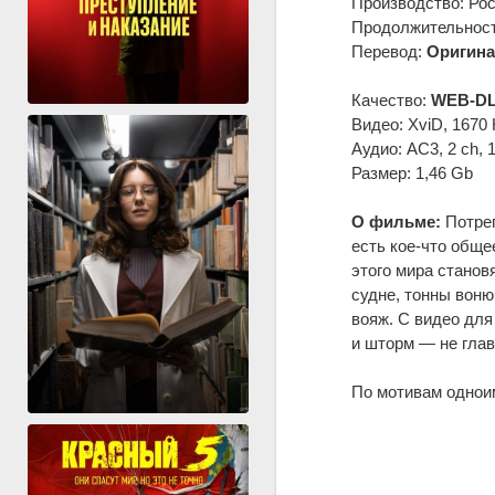
Производство: Рос
Продолжительность
Перевод:
Оригина
Качество:
WEB-DL
Видео: XviD, 1670 
Аудио: AC3, 2 ch, 
Размер: 1,46 Gb
О фильме:
Потреп
есть кое-что обще
этого мира станов
судне, тонны воню
вояж. С видео для
и шторм — не глав
По мотивам однои