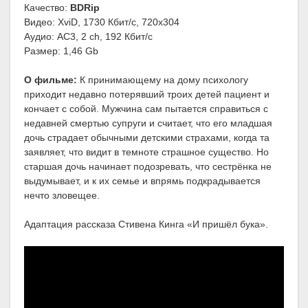
Качество:
BDRip
Видео: XviD, 1730 Кбит/с, 720x304
Аудио: AC3, 2 ch, 192 Кбит/с
Размер: 1,46 Gb
О фильме:
К принимающему на дому психологу
приходит недавно потерявший троих детей пациент и
кончает с собой. Мужчина сам пытается справиться с
недавней смертью супруги и считает, что его младшая
дочь страдает обычными детскими страхами, когда та
заявляет, что видит в темноте страшное существо. Но
старшая дочь начинает подозревать, что сестрёнка не
выдумывает, и к их семье и впрямь подкрадывается
нечто зловещее.
Адаптация рассказа Стивена Кинга «И пришёл бука».