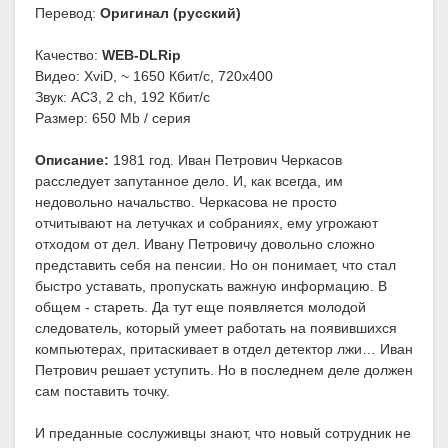
Перевод:
Оригинал (русский)
Качество:
WEB-DLRip
Видео: XviD, ~ 1650 Кбит/с, 720x400
Звук: AC3, 2 ch, 192 Кбит/с
Размер: 650 Mb / серия
Описание:
1981 год. Иван Петрович Черкасов
расследует запутанное дело. И, как всегда, им
недовольно начальство. Черкасова не просто
отчитывают на летучках и собраниях, ему угрожают
отходом от дел. Ивану Петровичу довольно сложно
представить себя на пенсии. Но он понимает, что стал
быстро уставать, пропускать важную информацию. В
общем - стареть. Да тут еще появляется молодой
следователь, который умеет работать на появившихся
компьютерах, притаскивает в отдел детектор лжи… Иван
Петрович решает уступить. Но в последнем деле должен
сам поставить точку.
И преданные сослуживцы знают, что новый сотрудник не