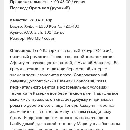
Продолжительность: ~ 00:48:00 / серия
Перевод:
Оригинал (русский)
Качество:
WEB-DLRip
Видео: XviD, ~ 1650 Кбит/с, 720x400
Аудио: AC3, 2 ch, 192 Кбит/с
Размер: 650 Mb / серия
Описание:
Глеб Каверин – военный хирург. Жёсткий,
циничный романтик. После очередной командировки в
Африку он возвращается домой, в Нижний Новгород. Во
время поездки на теплоходе беременной интернет-
знаменитости становится плохо. Сопровождавший
девушку Добровольский Евгений Борисович, глава
перинатального центра в экстремальных условиях
теряется, и Каверин всё берёт в свои руки. Нарушив все
мыслимые правила, он спасает девушку и принимает
роды по дороге в больницу. Теперь Каверин – местная
знаменитость, вот только минута славы выходит ему
боком. Корреспондент местного телеканала едет к
Глебу домой, где застаёт его жену Марину с любовником
– теперь весь город знает, что она ему изменяет.