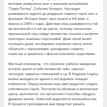
мотивам знаменитых книг о мальчике-волшебнике
"Гарри Поттер". События Хогвартс: Наследие
развиваются задолго до рождения главного героя книг и
фильмов. История берет свое начало в XIX веке, а
именно в 1800-х годах. Действие игры развивается в той
же вселенной и в той же школе, поэтому поклонники
оригинальной саги найдут множество отсылок и встретят
некоторых знакомых персонажей. Днем герой может
посещать уроки, исследовать огромную школу магов,
общаться с персонажами, разгадывать секреты
поместья и сражаться с фантастическими существами.
Местный опенворлд - это огромное учебное заведение,
которое хранит в себе множество тайн, скрытых
проходов, закрытых помещений и т.д. В Hogwarts Legacy
можно выходить из здания и исследовать локации
поблизости. Перед началом игры вам предстоит создать
собственного героя. Поступив на обучение в магическую
школу, выясняется, что протагонист способен обуздать
древнюю магию. Геймплей выделяется нелинейностью.
В процессе прохождения вам предстоит решить,