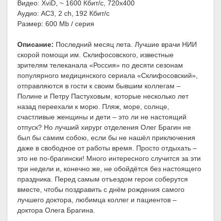
Видео: XviD, ~ 1600 Кбит/с, 720x400
Аудио: AC3, 2 ch, 192 Кбит/с
Размер: 600 Mb / серия
Описание:
Последний месяц лета. Лучшие врачи НИИ
скорой помощи им. Склифосовского, известные
зрителям телеканала «Россия» по десяти сезонам
популярного медицинского сериала «Склифосовский»,
отправляются в гости к своим бывшим коллегам –
Полине и Петру Пастуховым, которые несколько лет
назад переехали к морю. Пляж, море, солнце,
счастливые женщины и дети – это ли не настоящий
отпуск? Но лучший хирург отделения Олег Брагин не
был бы самим собою, если бы не нашёл приключения
даже в свободное от работы время. Просто отдыхать –
это не по-брагински! Много интересного случится за эти
три недели и, конечно же, не обойдётся без настоящего
праздника. Перед самым отъездом герои соберутся
вместе, чтобы поздравить с днём рождения самого
лучшего доктора, любимца коллег и пациентов –
доктора Олега Брагина.