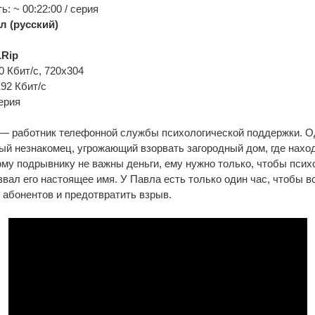
: ~ 00:22:00 / серия
л (русский)
Rip
0 Кбит/с, 720x304
192 Кбит/с
ерия
— работник телефонной службы психологической поддержки. 
ый незнакомец, угрожающий взорвать загородный дом, где нахо
му подрывнику не важны деньги, ему нужно только, чтобы психо
азвал его настоящее имя. У Павла есть только один час, чтобы 
абонентов и предотвратить взрыв.