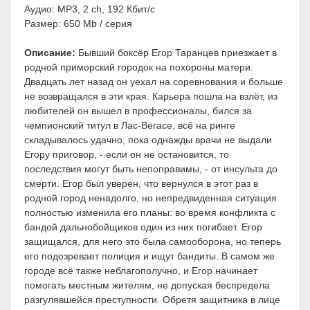
Аудио: MP3, 2 ch, 192 Кбит/с
Размер: 650 Mb / серия
Описание:
Бывший боксёр Егор Таранцев приезжает в
родной приморский городок на похороны матери.
Двадцать лет назад он уехал на соревнования и больше
не возвращался в эти края. Карьера пошла на взлёт, из
любителей он вышел в профессионалы, бился за
чемпионский титул в Лас-Вегасе, всё на ринге
складывалось удачно, пока однажды врачи не выдали
Егору приговор, - если он не остановится, то
последствия могут быть непоправимы, - от инсульта до
смерти. Егор был уверен, что вернулся в этот раз в
родной город ненадолго, но непредвиденная ситуация
полностью изменила его планы: во время конфликта с
бандой дальнобойщиков один из них погибает. Егор
защищался, для него это была самооборона, но теперь
его подозревает полиция и ищут бандиты. В самом же
городе всё также неблагополучно, и Егор начинает
помогать местным жителям, не допуская беспредела
разгулявшейся преступности. Обретя защитника в лице