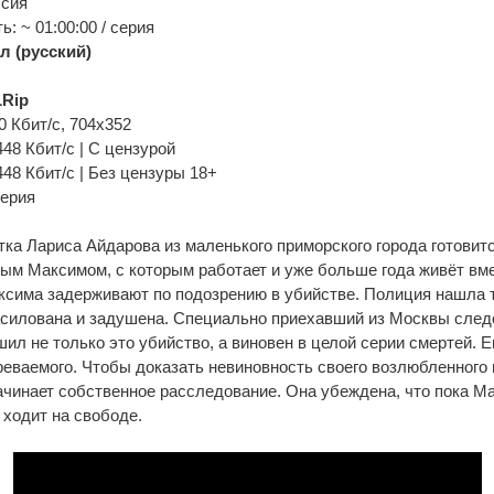
ссия
: ~ 01:00:00 / серия
л (русский)
Rip
0 Кбит/с, 704x352
 448 Кбит/с | C цензурой
 448 Кбит/с | Без цензуры 18+
серия
ка Лариса Айдарова из маленького приморского города готовитс
ым Максимом, с которым работает и уже больше года живёт вме
ксима задерживают по подозрению в убийстве. Полиция нашла 
силована и задушена. Специально приехавший из Москвы следо
ил не только это убийство, а виновен в целой серии смертей. Е
еваемого. Чтобы доказать невиновность своего возлюбленного и
чинает собственное расследование. Она убеждена, что пока Ма
ходит на свободе.