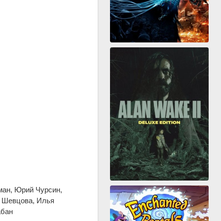
ман, Юрий Чурсин,
я Шевцова, Илья
абан