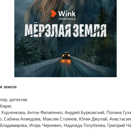
я земля
лер, детектив
 Карас
 Ходченкова, Антон Филипенко, Андрей Бурковский, Полина Гух
о, Сабина Ахмедова, Максим Стоянов, Юлия Джулай, Анастаси
Владимирова, Игорь Черневич, Надежда Толубеева, Григорий Ч