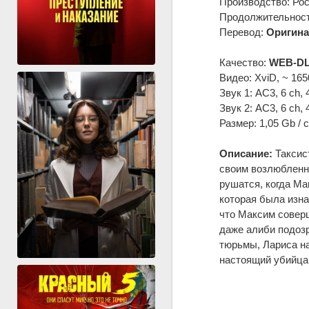
Производство: Ро
Продолжительность
Перевод:
Оригина
Качество:
WEB-DL
Видео: XviD, ~ 165
Звук 1: AC3, 6 ch,
Звук 2: AC3, 6 ch,
Размер: 1,05 Gb / 
Описание:
Таксист
своим возлюбленн
рушатся, когда Ма
которая была изна
что Максим соверш
даже алиби подозр
тюрьмы, Лариса на
настоящий убийца 