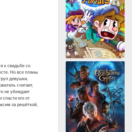
я к свадьбе со
сте. Но все планы
труп девушки,
ватель считает,
го не убеждает
 спасти его от
ксим за решёткой,