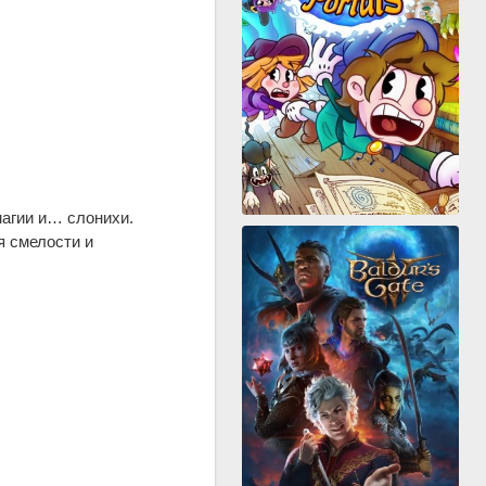
агии и… слонихи.
я смелости и