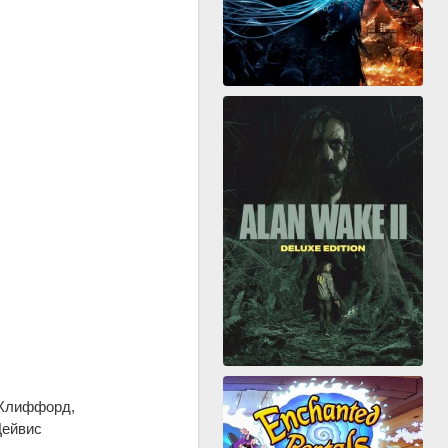
 Клиффорд,
Дейвис