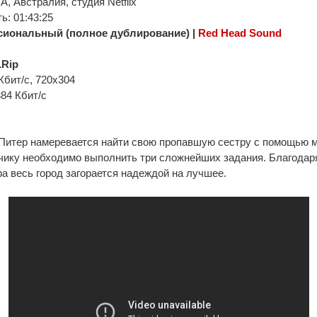
, Австралия, студия Netflix
: 01:43:25
иональный (полное дублирование) |
Red Head Sound
Rip
Кбит/с, 720x304
384 Кбит/с
итер намеревается найти свою пропавшую сестру с помощью м
чику необходимо выполнить три сложнейших задания. Благодар
а весь город загорается надеждой на лучшее.