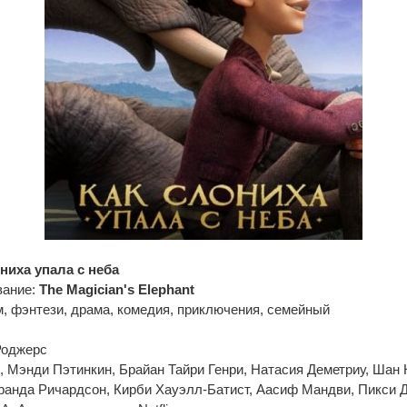
ниха упала с неба
вание:
The Magician's Elephant
, фэнтези, драма, комедия, приключения, семейный
Роджерс
, Мэнди Пэтинкин, Брайан Тайри Генри, Натасия Деметриу, Шан
ранда Ричардсон, Кирби Хауэлл-Батист, Аасиф Мандви, Пикси 