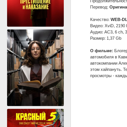
Продолжительность
Перевод:
Оригина
Качество:
WEB-DL
Видео: XviD, 2190 
Аудио: AC3, 6 ch, 
Размер: 1,37 Gb
О фильме:
Блогер
автомобиля в Кавк
автокомпании Алек
этом хайпануть. Т
просмотры - кажды