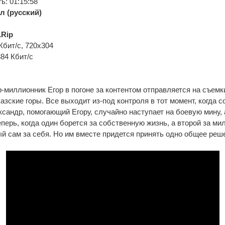
: 01:15:58
л (русский)
Rip
Кбит/с, 720x304
384 Кбит/с
-миллионник Егор в погоне за контентом отправляется на съемк
азские горы. Все выходит из-под контроля в тот момент, когда с
сандр, помогающий Егору, случайно наступает на боевую мину, 
еперь, когда один борется за собственную жизнь, а второй за м
й сам за себя. Но им вместе придется принять одно общее реш