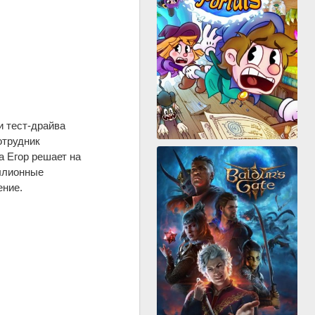
и тест-драйва
отрудник
а Егор решает на
иллионные
ение.