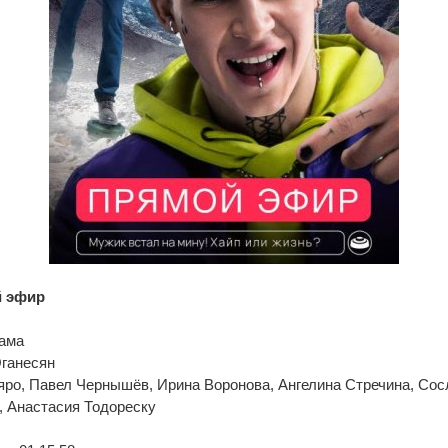
 эфир
рама
Оганесян
яро, Павел Чернышёв, Ирина Воронова, Ангелина Стречина, Сос
, Анастасия Тодореску