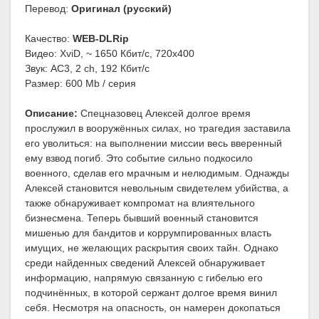
Перевод:
Оригинал (русский)
Качество:
WEB-DLRip
Видео: XviD, ~ 1650 Кбит/с, 720x400
Звук: AC3, 2 ch, 192 Кбит/с
Размер: 600 Mb / серия
Описание:
Спецназовец Алексей долгое время
прослужил в вооружённых силах, но трагедия заставила
его уволиться: на выполнении миссии весь вверенный
ему взвод погиб. Это событие сильно подкосило
военного, сделав его мрачным и нелюдимым. Однажды
Алексей становится невольным свидетелем убийства, а
также обнаруживает компромат на влиятельного
бизнесмена. Теперь бывший военный становится
мишенью для бандитов и коррумпированных власть
имущих, не желающих раскрытия своих тайн. Однако
среди найденных сведений Алексей обнаруживает
информацию, напрямую связанную с гибелью его
подчинённых, в которой сержант долгое время винил
себя. Несмотря на опасность, он намерен докопаться