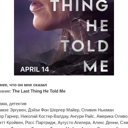
ее, что он мне сказал
вание:
The Last Thing He Told Me
ама, детектив
Гамзе Эргувен, Дэйзи Фон Шерлер Майер, Оливия Ньюман
р Гарнер, Николай Костер-Валдау, Ангури Райс, Америка Оливо
т Крэйвен, Росс Партридж, Аугусто Агилера, Алекс Денни, Сэ