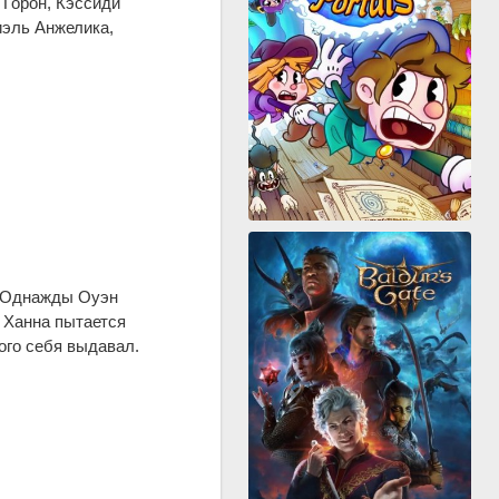
 Горон, Кэссиди
иэль Анжелика,
. Однажды Оуэн
 Ханна пытается
кого себя выдавал.