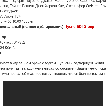
нтес, Фредерик Лоуренс, Джавон Мабон, Алонсо Саравиа, Карли
лина, Тайнер Рашинг, Джон Харлан Ким, Дженнифер ЛаФлер, Бр
Айзек Джей
А, Apple TV+
: ~ 00:40:00 / серия
иональный (полное дублирование) |
Iyuno-SDI Group
Rip
Кбит/с, 704x352
384 Кбит/с
я
живёт в идеальном браке с мужем Оуэном и падчерицей Бейли
ина получает загадочную записку со словами «Защити её». Пока
 куда пропал её муж, все вокруг твердят, что он был не тем, за 