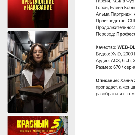
Гарсия, Кайла Фуэ
Горон, Елена Кобы
Альма Партридж, 
Производство: СШ
Продолжительность
Перевод:
Професс
Качество:
WEB-DL
Видео: XviD, 2000 
Аудио: AC3, 6 ch, 
Размер: 670 / сери
Описание:
Ханна 
пропадает, а женщ
разобраться с тем,