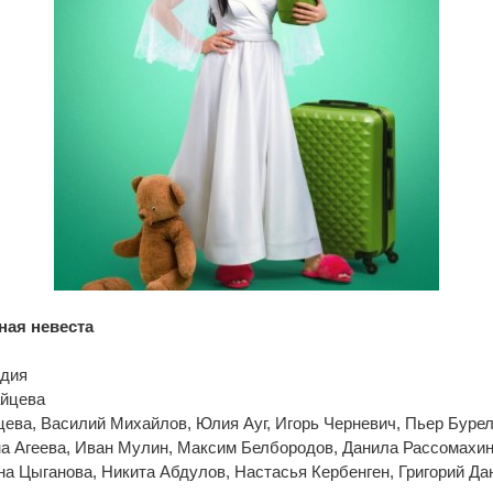
ная невеста
едия
айцева
цева, Василий Михайлов, Юлия Ауг, Игорь Черневич, Пьер Буре
на Агеева, Иван Мулин, Максим Белбородов, Данила Рассомахин
а Цыганова, Никита Абдулов, Настасья Кербенген, Григорий Да