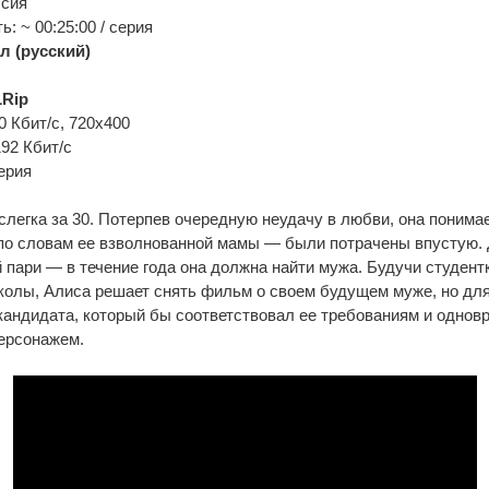
ссия
: ~ 00:25:00 / серия
л (русский)
Rip
0 Кбит/с, 720x400
192 Кбит/с
ерия
легка за 30. Потерпев очередную неудачу в любви, она понимае
 по словам ее взволнованной мамы — были потрачены впустую.
 пари — в течение года она должна найти мужа. Будучи студент
колы, Алиса решает снять фильм о своем будущем муже, но для
кандидата, который бы соответствовал ее требованиям и одно
ерсонажем.