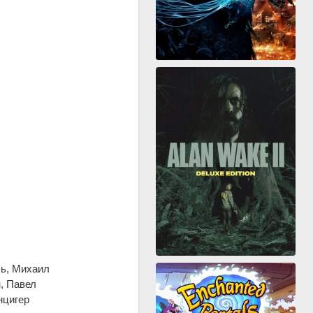
ль, Михаил
, Павел
нцигер