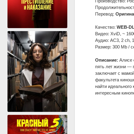
Производство: Ро
Продолжительность
Перевод:
Оригина
Качество:
WEB-DL
Видео: XviD, ~ 160
Аудио: AC3, 2 ch, 
Размер: 300 Mb / с
Описание:
Алисе с
пять лет жизни —
заключает с мамой
факультета кинош
найти идеального 
интересным киноп