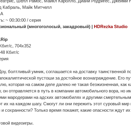
Беатрис, Шелл Рамос, Майкл Каролло, Диани Родригес, Джейми
 Кабраль, Майк Митчелл
ША
: ~ 00:30:00 / серия
иональный (многоголосый, закадровый) |
HDRezka Studio
Rip
Кбит/с, 704x352
448 Кбит/с
ерия
оу, болтливый умник, соглашается на доставку таинственной п
апокалиптической пустоши за достойное вознаграждение. Его пу
ю, которая на самом деле далеко не такая безжизненная, как к
, он отправляется в путь в компании автомобильного вора, но и
ими мародерами на адских автомобилях и другими смертельным
 их на каждом шагу. Смогут ли они пережить этот суровый мир 
 и сохранности? Только время покажет, какие опасности ждут их 
овой видеоигры.