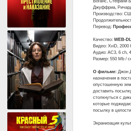
Воганс, Стефани 
Джуффриа, Ричард
Производство: С
Продолжительность
Перевод:
Професс
Качество:
WEB-DL
Видео: XviD, 2000 
Аудио: AC3, 6 ch, 
Размер: 550 Mb / с
О фильме:
Джон Д
назначения в пост
опустошенную земл
доставить посылку
столкнуться с дик
которые поджидают
посылку в целости
Экранизация культ