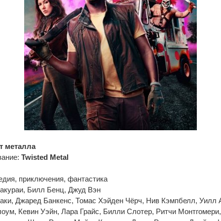
т металла
вание:
Twisted Metal
едия, приключения, фантастика
акураи, Билл Бенц, Джуд Вэн
аки, Джаред Банкенс, Томас Хэйден Чёрч, Нив Кэмпбелл, Уилл А
оум, Кевин Уэйн, Лара Грайс, Билли Слотер, Ритчи Монтгомери,