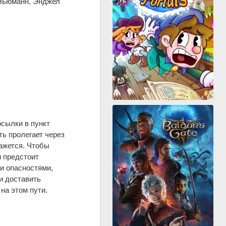
 Ньюманн, Энджел
осылки в пункт
ть пролегает через
ажется. Чтобы
м предстоит
и опасностями,
и доставить
на этом пути.