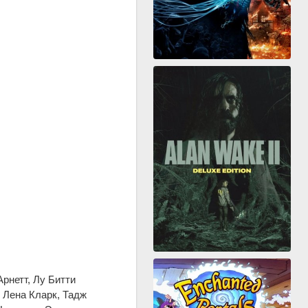
рнетт, Лу Битти
 Лена Кларк, Тадж