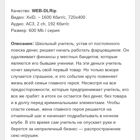
Качество:
WEB-DLRip
Видео: XviD, ~ 1600 Кбит/с, 720x400
Аудио: AC3, 2 ch, 192 Кбит/с
Размер: 600 Mb / серия
Описание:
Школьный учитель, устав от постоянного
поиска денег, решает начать работать фарцовщиком. Он
одалживает финансы у местных бандитов, которые
являются его бывшие ученики. На эти деньги учитель
хочет закупить свой первый товар. Но только вскоре
случается страшное, и это событие круто поменяет
жизнь всей семьи главного героя. Несмотря на все
предосторожности, которые предпринимает учитель, его
все же грабят: в итоге он остается без денег, без товара
и в долгу перед криминальными элементами. Чтобы
спасти семью, жена главного героя решается на
отчаянный шаг и начинает подрабатывать в ночном
клубе. В это время сам учитель не опускает руки и
берется за неприличный бизнес — распространение
секс-игрушек.