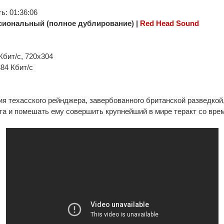
: 01:36:06
иональный (полное дублирование) |
Red Head Sound
Кбит/с, 720x304
384 Кбит/с
я техасского рейнджера, завербованного британской разведкой
та и помешать ему совершить крупнейший в мире теракт со врем