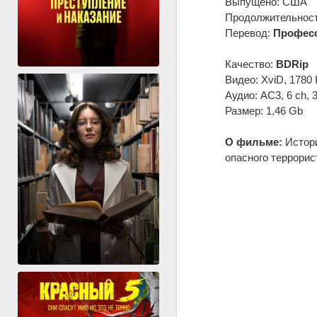
Выпущено: США
Продолжительность
Перевод:
Професс
Качество:
BDRip
Видео: XviD, 1780 
Аудио: AC3, 6 ch, 
Размер: 1,46 Gb
О фильме:
Истори
опасного террорис