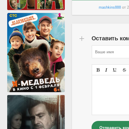
mashkins888
от
2
Оставить ко
Отправить ко