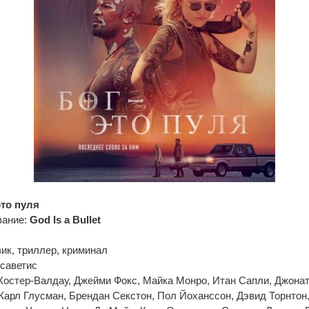
это пуля
вание:
God Is a Bullet
ик, триллер, криминал
саветис
Костер-Валдау, Джейми Фокс, Майка Монро, Итан Сапли, Джонат
арл Глусман, Брендан Секстон, Пол Йоханссон, Дэвид Торнтон,