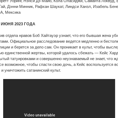
рретт Уоринг, Нэнси Дэ Майо, Кола Оласиджи, Саманта Локвуд,
Гай, Дэнни Минник, Рафхан Шаукат, Линдси Ханзл, Изабель Бен
А, Мексика
9 ИЮНЯ 2023 ГОДА
ив отдела нравов Боб Хайтауэр узнает, что его бывшая жена уби
тами. Официальное расследование ведется медленно и бестолк
лиции и берется за дело сам. Он проникает в культ, чтобы высл
ью единственной жертвы, которой удалось сбежать — Кейс Хар
ытый татуировками и совершенно неузнаваемый не знает, что жд
все возможное, чтобы спасти свою дочь, а Кейс воспользуется 
 и уничтожить сатанинский культ.