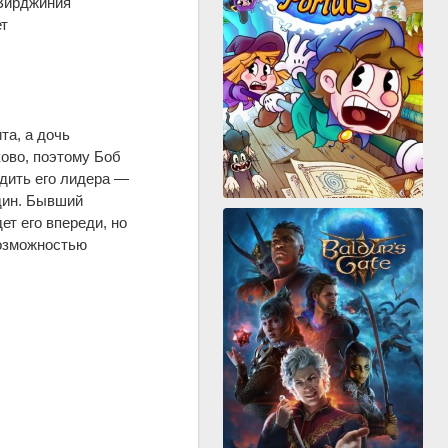
 Вирджиния
ет
та, а дочь
ово, поэтому Боб
едить его лидера —
дин. Бывший
ет его впереди, но
возможностью