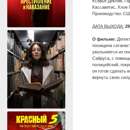
Ксавье Деклие, Га
Кассаветис, Хлое 
Производство: СШ
ДАТА ВЫХОДА:
2
О фильме:
Детект
похищена сатанис
увольняется из по
Сайруса, с помощ
полицейский, покр
он готов сделать 
вернуть свою силу