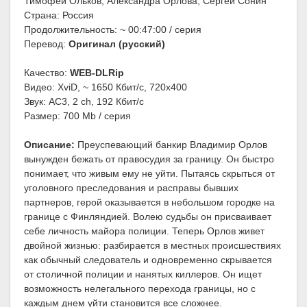
Тимофей Ольков, Александра Орлова, Сергей Сонин
Страна: Россия
Продолжительность: ~ 00:47:00 / серия
Перевод:
Оригинал (русский)
Качество:
WEB-DLRip
Видео: XviD, ~ 1650 Кбит/с, 720x400
Звук: AC3, 2 ch, 192 Кбит/с
Размер: 700 Mb / серия
Описание:
Преуспевающий банкир Владимир Орлов
вынужден бежать от правосудия за границу. Он быстро
понимает, что живым ему не уйти. Пытаясь скрыться от
уголовного преследования и расправы бывших
партнеров, герой оказывается в небольшом городке на
границе с Финляндией. Волею судьбы он присваивает
себе личность майора полиции. Теперь Орлов живет
двойной жизнью: разбирается в местных происшествиях
как обычный следователь и одновременно скрывается
от столичной полиции и нанятых киллеров. Он ищет
возможность нелегального перехода границы, но с
каждым днем уйти становится все сложнее.