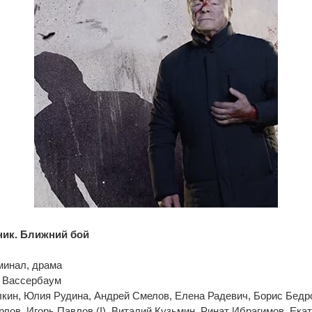
ник. Ближний бой
минал, драма
 Вассербаум
лкин, Юлия Рудина, Андрей Смелов, Елена Радевич, Борис Бедр
лов, Игорь Павлов (I), Виталий Кузьмин, Ринат Ибрагимов, Ека