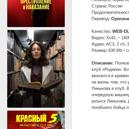
Страна: Россия
Продолжительность
Перевод:
Оригина
Качество:
WEB-DL
Видео: XviD, ~ 160
Аудио: AC3, 2 ch, 
Размер: 630 Mb / с
Описание:
Полков
клуб «Родина». Во
ввязался в кримин
на жизнь тем, что
Линькова в клуб. 
очередную машину
розыск Линькова. Д
погибшего бойца 