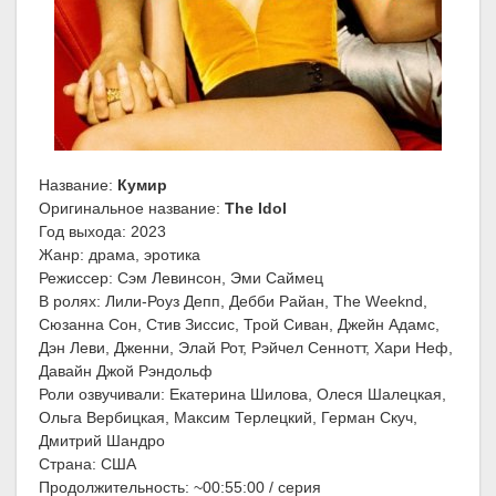
Название:
Кумир
Оригинальное название:
The Idol
Год выхода: 2023
Жанр: драма, эротика
Режиссер: Сэм Левинсон, Эми Саймец
В ролях: Лили-Роуз Депп, Дебби Райан, The Weeknd,
Сюзанна Сон, Стив Зиссис, Трой Сиван, Джейн Адамс,
Дэн Леви, Дженни, Элай Рот, Рэйчел Сеннотт, Хари Неф,
Давайн Джой Рэндольф
Роли озвучивали: Екатерина Шилова, Олеся Шалецкая,
Ольга Вербицкая, Максим Терлецкий, Герман Скуч,
Дмитрий Шандро
Страна: США
Продолжительность: ~00:55:00 / серия