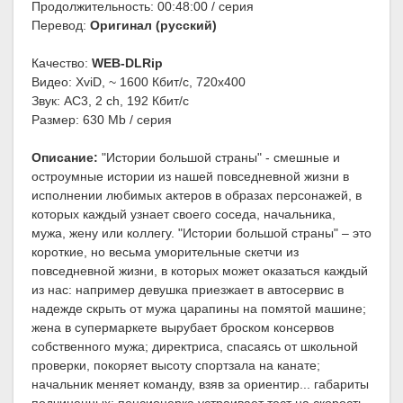
Продолжительность: 00:48:00 / серия
Перевод:
Оригинал (русский)
Качество:
WEB-DLRip
Видео: XviD, ~ 1600 Кбит/с, 720x400
Звук: AC3, 2 ch, 192 Кбит/с
Размер: 630 Mb / серия
Описание:
"Истории большой страны" - смешные и
остроумные истории из нашей повседневной жизни в
исполнении любимых актеров в образах персонажей, в
которых каждый узнает своего соседа, начальника,
мужа, жену или коллегу. "Истории большой страны" – это
короткие, но весьма уморительные скетчи из
повседневной жизни, в которых может оказаться каждый
из нас: например девушка приезжает в автосервис в
надежде скрыть от мужа царапины на помятой машине;
жена в супермаркете вырубает броском консервов
собственного мужа; директриса, спасаясь от школьной
проверки, покоряет высоту спортзала на канате;
начальник меняет команду, взяв за ориентир... габариты