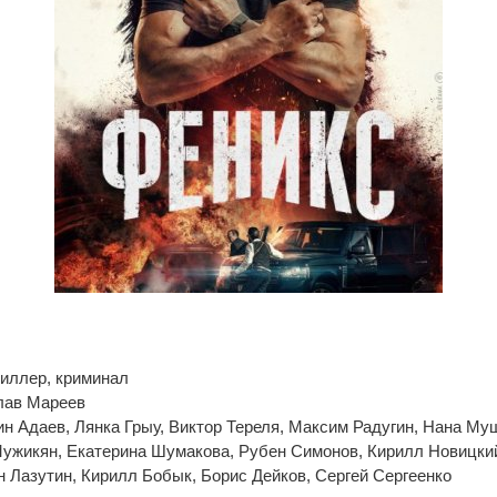
риллер, криминал
лав Мареев
ин Адаев, Лянка Грыу, Виктор Тереля, Максим Радугин, Нана Му
ужикян, Екатерина Шумакова, Рубен Симонов, Кирилл Новицки
н Лазутин, Кирилл Бобык, Борис Дейков, Сергей Сергеенко