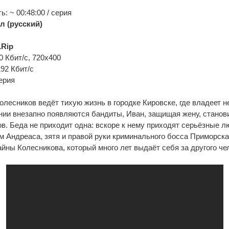
: ~ 00:48:00 / серия
л (русский)
Rip
0 Кбит/с, 720x400
192 Кбит/с
ерия
лесников ведёт тихую жизнь в городке Кировске, где владеет 
ении внезапно появляются бандиты, Иван, защищая жену, стано
в. Беда не приходит одна: вскоре к нему приходят серьёзные л
 Андреаса, зятя и правой руки криминального босса Приморска
айны Колесникова, который много лет выдаёт себя за другого че