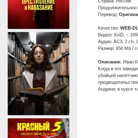
Страна: Россия
Продолжительность
Перевод:
Оригина
Качество:
WEB-DL
Видео: XviD, ~ 165
Аудио: AC3, 2 ch, 
Размер: 650 Mb / с
Описание:
Иван Ко
Когда в его завед
убийцей налётчико
предводительством
Андреас в курсе т