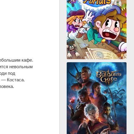
небольшим кафе.
вится невольным
юди под
 — Костаса.
ловека.