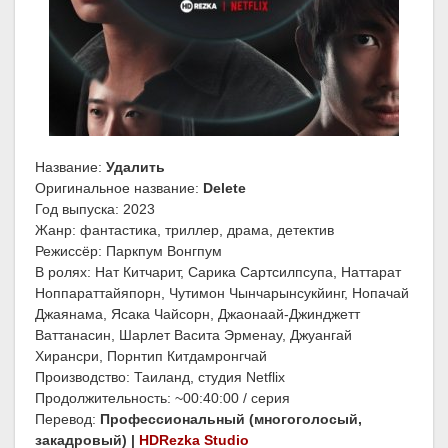
Название:
Удалить
Оригинальное название:
Delete
Год выпуска: 2023
Жанр: фантастика, триллер, драма, детектив
Режиссёр: Паркпум Вонгпум
В ролях: Нат Китчарит, Сарика Сартсилпсупа, Наттарат
Ноппараттайяпорн, Чутимон Чынчарынсукйинг, Нопачай
Джаянама, Ясака Чайсорн, Джаонаай-Джинджетт
Ваттанасин, Шарлет Васита Эрменау, Джуангай
Хирансри, Порнтип Китдамронгчай
Производство: Таиланд, студия Netflix
Продолжительность: ~00:40:00 / серия
Перевод:
Профессиональный (многоголосый,
закадровый) |
HDRezka Studio