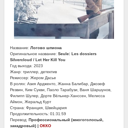
Название:
Логово шпиона
Оригинальное название:
Seule: Les dossiers
Silvercloud / Let Her Kill You
Год выхода: 2023
Жанр: триллер, детектив
Режиссер: Жером Дасье
В ролях: Азия Ардженто, Жанна Балибар, Джозеф
Резвин, Ким Сукви, Паоло Тарабузи, Ваня Шаршунов,
Филипп Шулер, Дорте Вёльнер-Ханссен, Мелисса
Аймон, Жеральд Курт
Страна: Франция, Швейцария
Продолжительность: 01:31:59
Перевод:
Профессиональный (многоголосый,
закадровый) |
ОККО