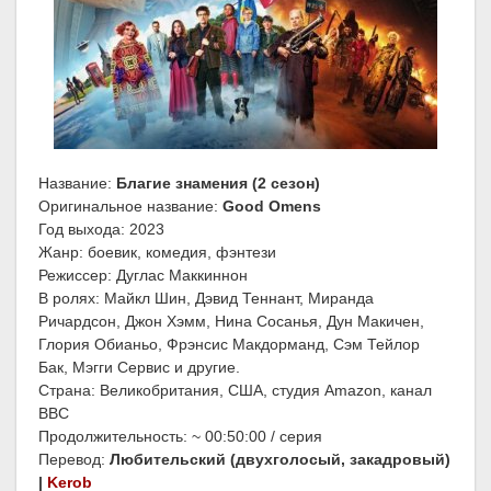
Название:
Благие знамения (2 сезон)
Оригинальное название:
Good Omens
Год выхода: 2023
Жанр: боевик, комедия, фэнтези
Режиссер: Дуглас Маккиннон
В ролях: Майкл Шин, Дэвид Теннант, Миранда
Ричардсон, Джон Хэмм, Нина Сосанья, Дун Макичен,
Глория Обианьо, Фрэнсис Макдорманд, Сэм Тейлор
Бак, Мэгги Сервис и другие.
Страна: Великобритания, США, студия Amazon, канал
BBC
Продолжительность: ~ 00:50:00 / серия
Перевод:
Любительский (двухголосый, закадровый)
|
Kerob