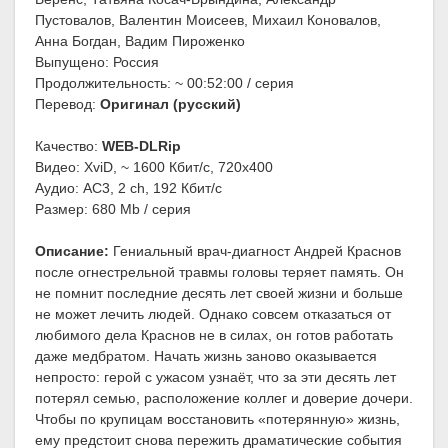
Пустовалов, Валентин Моисеев, Михаил Коновалов,
Анна Богдан, Вадим Пироженко
Выпущено: Россия
Продолжительность: ~ 00:52:00 / серия
Перевод:
Оригинал (русский)
Качество:
WEB-DLRip
Видео: XviD, ~ 1600 Кбит/с, 720x400
Аудио: AC3, 2 ch, 192 Кбит/с
Размер: 680 Mb / серия
Описание:
Гениальный врач-диагност Андрей Краснов
после огнестрельной травмы головы теряет память. Он
не помнит последние десять лет своей жизни и больше
не может лечить людей. Однако совсем отказаться от
любимого дела Краснов не в силах, он готов работать
даже медбратом. Начать жизнь заново оказывается
непросто: герой с ужасом узнаёт, что за эти десять лет
потерял семью, расположение коллег и доверие дочери.
Чтобы по крупицам восстановить «потерянную» жизнь,
ему предстоит снова пережить драматические события