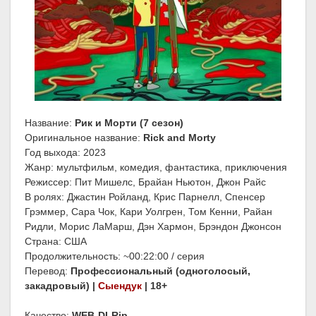
Название:
Рик и Морти (7 сезон)
Оригинальное название:
Rick and Morty
Год выхода: 2023
Жанр: мультфильм, комедия, фантастика, приключения
Режиссер: Пит Мишелс, Брайан Ньютон, Джон Райс
В ролях: Джастин Ройланд, Крис Парнелл, Спенсер
Грэммер, Сара Чок, Кари Уолгрен, Том Кенни, Райан
Ридли, Морис ЛаМарш, Дэн Хармон, Брэндон Джонсон
Страна: США
Продолжительность: ~00:22:00 / серия
Перевод:
Профессиональный (одноголосый,
закадровый) |
Сыендук
| 18+
Качество:
WEB-DLRip