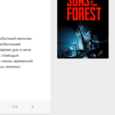
 обычный мальчик,
 необычными
время дня и ночи
 с помощью
 сквозь временной
мых нелепых
579
0