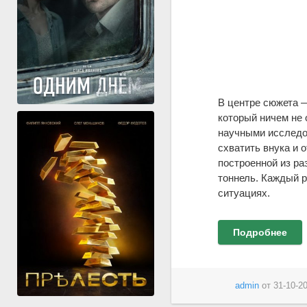
В центре сюжета 
который ничем не 
научными исследов
схватить внука и 
построенной из ра
тоннель. Каждый р
ситуациях.
Подробнее
admin
от
31-10-20