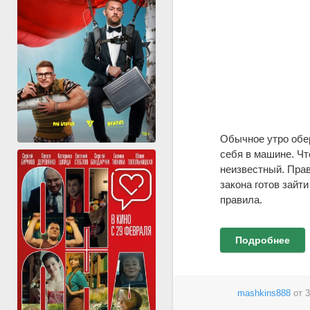
Обычное утро обер
себя в машине. Чт
неизвестный. Прав
закона готов зайт
правила.
Подробнее
mashkins888
от
3