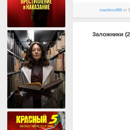
mashkins888
от
3
Заложники (2