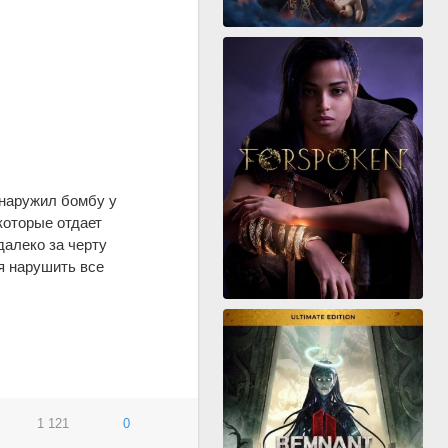
бнаружил бомбу у
которые отдает
далеко за черту
я нарушить все
1 121
0