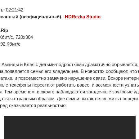
: 02:21:42
ванный (неофициальный) |
HDRezka Studio
Rip
Кбит/с, 720x304
192 Кбит/с
Аманды и Клэя с детьми-подростками драматично обрывается, к
а появляется семья его владельцев. В новостях сообщают, что 
атаке, и повсеместно замечено нарушение связи. Вскоре интерне
ные телефоны перестают работать вовсе, и возможности узнать,
м. Тем временем, в округе наблюдаются загадочные звуковые у
аться странным образом. Две семьи пытаются выжить посреди х
ред оказывается реальностью.