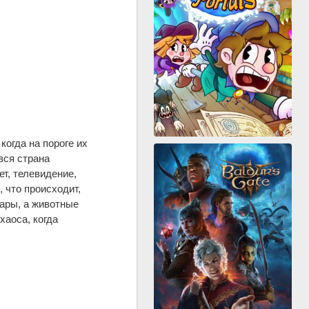
огда на пороге их
вся страна
т, телевидение,
 что происходит,
дары, а животные
аоса, когда