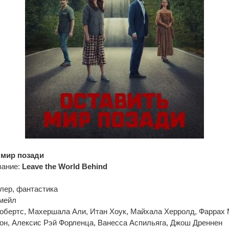
 мир позади
вание:
Leave the World Behind
лер, фантастика
мейл
обертс, Махершала Али, Итан Хоук, Майхала Херролд, Фаррах 
он, Алексис Рэй Форленца, Ванесса Аспильяга, Джош Дреннен