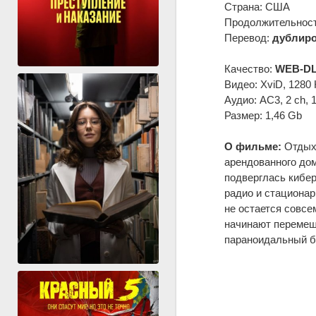
Страна: США
Продолжительность
Перевод:
дублиро
Качество:
WEB-DL
Видео: XviD, 1280 
Аудио: AC3, 2 ch, 
Размер: 1,46 Gb
О фильме:
Отдых 
арендованного дом
подверглась кибер
радио и стационар
не остается совсе
начинают перемещ
параноидальный б