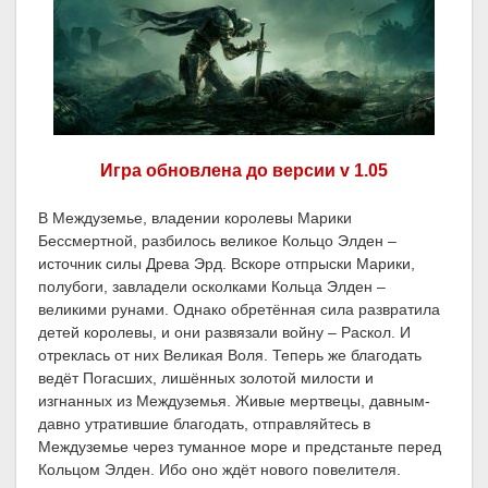
Игра обновлена до версии v 1.05
В Междуземье, владении королевы Марики
Бессмертной, разбилось великое Кольцо Элден –
источник силы Древа Эрд. Вскоре отпрыски Марики,
полубоги, завладели осколками Кольца Элден –
великими рунами. Однако обретённая сила развратила
детей королевы, и они развязали войну – Раскол. И
отреклась от них Великая Воля. Теперь же благодать
ведёт Погасших, лишённых золотой милости и
изгнанных из Междуземья. Живые мертвецы, давным-
давно утратившие благодать, отправляйтесь в
Междуземье через туманное море и предстаньте перед
Кольцом Элден. Ибо оно ждёт нового повелителя.