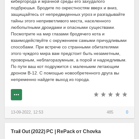
кибергорода и мрачной среды его захудалого
подбрюшья. Бродите по окрестностям вверх и вниз,
защищайтесь от непредвиденных угроз и разгадывайте
тайны этого неприветливого места, населенного
любопытными дроидами и опасными существами.
Посмотрите на мир глазами бродячего кота и
взаимодействуйте с окружением самыми причудливыми
способами. При встрече со странными обитателями
этого чуждого мира вам предстоит быть незаметным,
проворным, неблагоразумным, а порой и надоедливым.
По пути ваш кот подружится с маленьким летающим
дроном B-12. С помощью новообретенного друга вы
непременно найдете выход из города.
13-09-2022, 12:53
485
0
Trail Out (2022) PC | RePack от Chovka