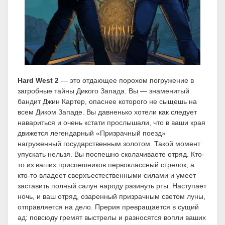
Hard West 2
— это отдающее порохом погружение в
загробные тайны Дикого Запада. Вы — знаменитый
бандит Джин Картер, опаснее которого не сыщешь на
всем Диком Западе. Вы давненько хотели как следует
навариться и очень кстати прослышали, что в ваши края
движется легендарный «Призрачный поезд»
нагруженный государственным золотом. Такой момент
упускать нельзя. Вы поспешно сколачиваете отряд. Кто-
то из ваших приспешников первоклассный стрелок, а
кто-то владеет сверхъестественными силами и умеет
заставить полный салун народу разинуть рты. Наступает
ночь, и ваш отряд, озаренный призрачным светом луны,
отправляется на дело. Прерия превращается в сущий
ад: повсюду гремят выстрелы и разносятся вопли ваших