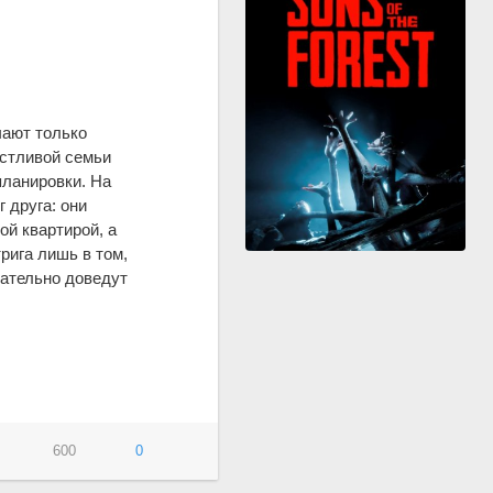
чают только
астливой семьи
планировки. На
 друга: они
ой квартирой, а
трига лишь в том,
чательно доведут
600
0