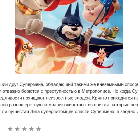
ший друг Супермена, обладающий такими же внеземными способн
и отважно борются с преступностью в Метрополисе. Но когда Су
едливости похищают неизвестные злодеи, Крипто приходится п
енно разношерстную компанию животных из приюта, которые не
 ли пушистая Лига суперпитомцев спасти Супермена, а заодно 