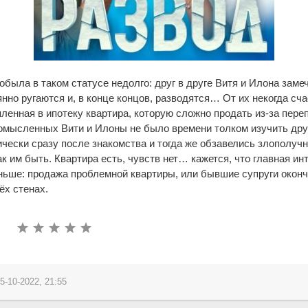
была в таком статусе недолго: друг в друге Витя и Илона заме
янно ругаются и, в конце концов, разводятся… От их некогда сч
ленная в ипотеку квартира, которую сложно продать из-за пере
омысленных Вити и Илоны не было времени толком изучить друг
чески сразу после знакомства и тогда же обзавелись злополучн
ак им быть. Квартира есть, чувств нет… кажется, что главная ин
ньше: продажа проблемной квартиры, или бывшие супруги окон
ёх стенах.
5-10-2022, 21:55