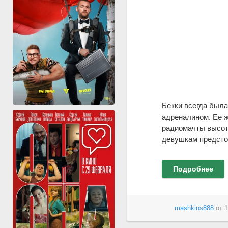
Бекки всегда была
адреналином. Ее ж
радиомачты высото
девушкам предстои
Подробнее
mashkins888
от
1