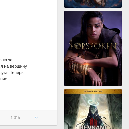
оню за
ся на вершину
уга. Теперь
ние.
1 015
0