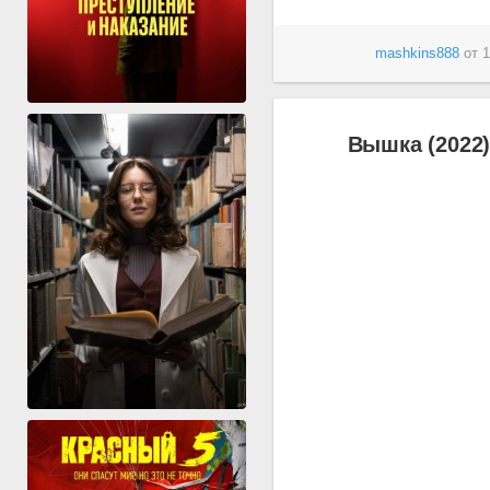
mashkins888
от
1
Вышка (2022