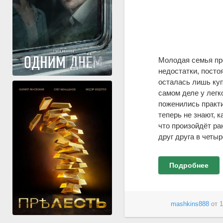
Молодая семья про
недостатки, посто
осталась лишь куп
самом деле у легк
поженились практи
теперь не знают, к
что произойдёт ра
друг друга в четыр
Подробнее
mashkins888
от
1