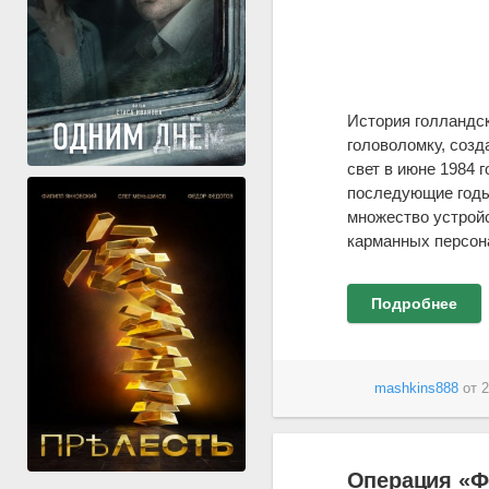
История голландск
головоломку, соз
свет в июне 1984 
последующие годы
множество устройс
карманных персон
Подробнее
mashkins888
от
2
Операция «Фо