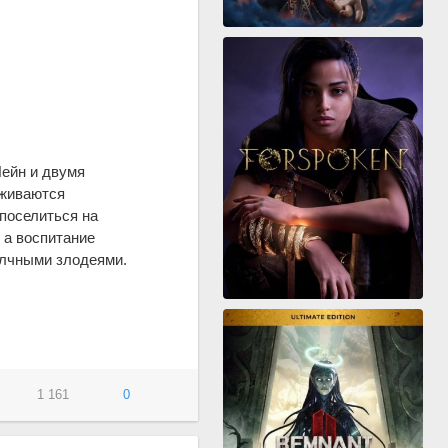
Лейн и двумя
уживаются
поселиться на
 а воспитание
алчными злодеями.
1 161
0