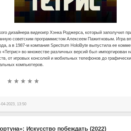
ого дизайнера видеоигр Хэнка Роджерса, который заполучил пра
данную советским программистом Алексеем Пажитновым. Игра в
года, а в 1987-м компания Spectrum HoloByte выпустила ее комм
 «Тетрис» во множестве различных версий был импортирован н
тв, от игровых консолей и мобильных телефонов до графически
альных компьютеров.
-04-2023, 13:50
ртуна»: Искусство побеждать (2022)