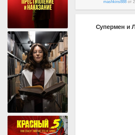
mashkins888
от
2
Супермен и Л