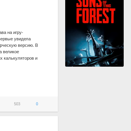
ва на игру-
первые увидела
ерческую версию. В
а великое
х калькуляторов и
503
0