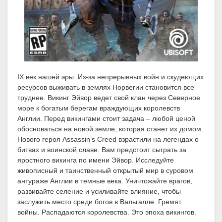
IX век нашей эры. Из-за непрерывных войн и скудеющих
ресурсов выживать в землях Норвегии становится все
труднее. Викинг Эйвор ведет свой клан через Северное
море к богатым берегам враждующих королевств
Англии. Перед викингами стоит задача – любой ценой
обосноваться на новой земле, которая станет их домом.
Нового героя Assassin’s Creed взрастили на легендах о
битвах и воинской славе. Вам предстоит сыграть за
яростного викинга по имени Эйвор. Исследуйте
живописный и таинственный открытый мир в суровом
антураже Англии в темные века. Уничтожайте врагов,
развивайте селение и усиливайте влияние, чтобы
заслужить место среди богов в Вальгалле. Гремят
войны. Распадаются королевства. Это эпоха викингов.