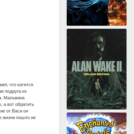
ает, что катится
я подруга из
а. Мальвина
, а вот обратить
ие от Васи он
ее жизни пошло не