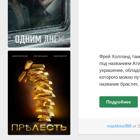
Фрей Холланд таи
под названием Ат
украшение, облада
которого можно пу
название браслет,
Подробнее
mashkins888
от
2