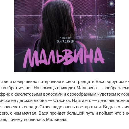
стве и совершенно потерянная в свои тридцать Вася вдруг осозн
ил выбраться нет. На помощь приходит Мальвина — воображаема
-фрик с фиолетовыми волосами и своеобразным чувством юмор
оиски ее детской любви — Стасика. Найти его — дело несложное
и завоевать сердце Стаса надо очень постараться. Ведь в отлич
сего, о чем мечтал. Вася пройдет большой путь и поймет, что в 
знает, почему появилась Мальвина.