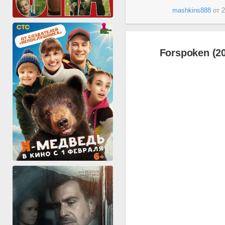
mashkins888
от
2
Forspoken (2