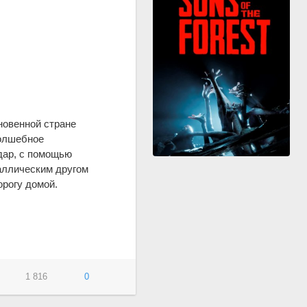
новенной стране
волшебное
 дар, с помощью
аллическим другом
орогу домой.
1 816
0