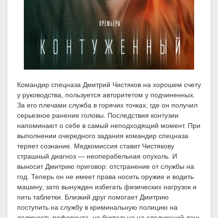
Командир спецназа Дмитрий Чистяков на хорошем счету
у руководства, пользуется авторитетом у подчиненных.
За его плечами служба в горячих точках, где он получил
серьезное ранение головы. Последствия контузии
напоминают о себе в самый неподходящий момент. При
выполнении очередного задания командир спецназа
теряет сознание. Медкомиссия ставит Чистякову
страшный диагноз — неоперабельная опухоль. И
выносит Дмитрию приговор: отстранение от службы на
год. Теперь он не имеет права носить оружие и водить
машину, зато вынужден избегать физических нагрузок и
пить таблетки. Близкий друг помогает Дмитрию
поступить на службу в криминальную полицию на
должность референта, но буквально на следующий день