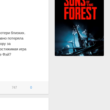
отери близких.
авно потеряла
ору за
остижимая игра
е Фэй?
747
0