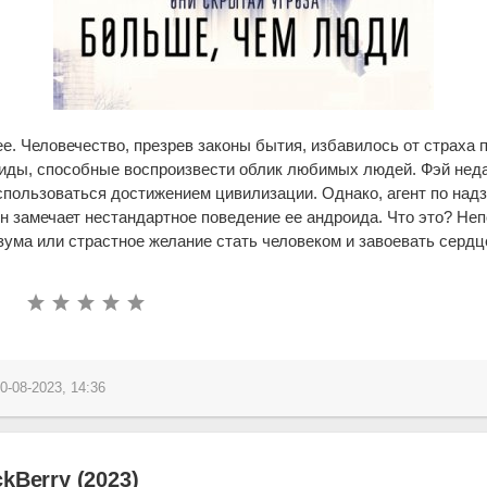
. Человечество, презрев законы бытия, избавилось от страха п
оиды, способные воспроизвести облик любимых людей. Фэй нед
пользоваться достижением цивилизации. Однако, агент по надз
 замечает нестандартное поведение ее андроида. Что это? Неп
зума или страстное желание стать человеком и завоевать сердц
0-08-2023, 14:36
kBerry (2023)