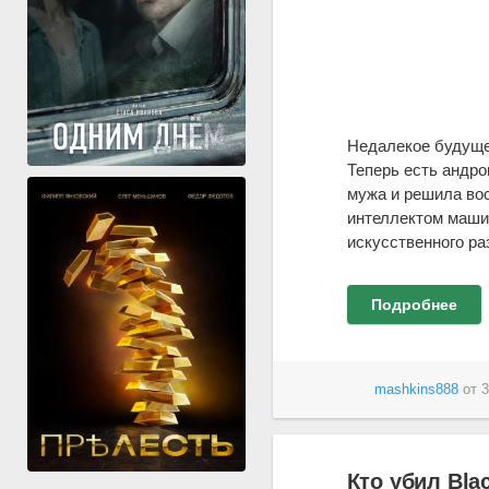
Недалекое будущее
Теперь есть андр
мужа и решила вос
интеллектом машин
искусственного ра
Подробнее
mashkins888
от
3
Кто убил Blac