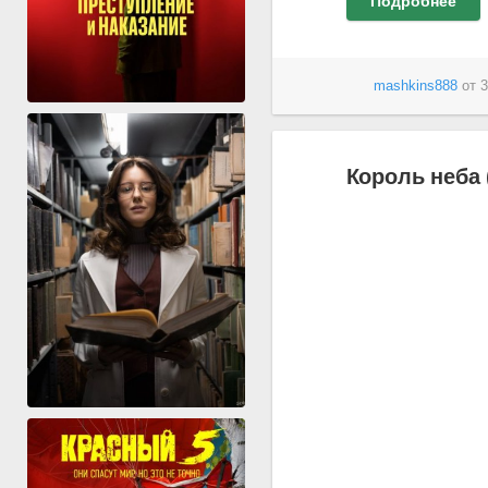
Подробнее
mashkins888
от
3
Король неба 