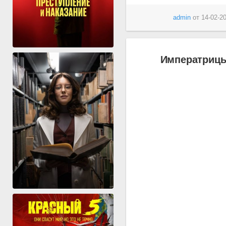
admin
от
14-02-20
Императрицы