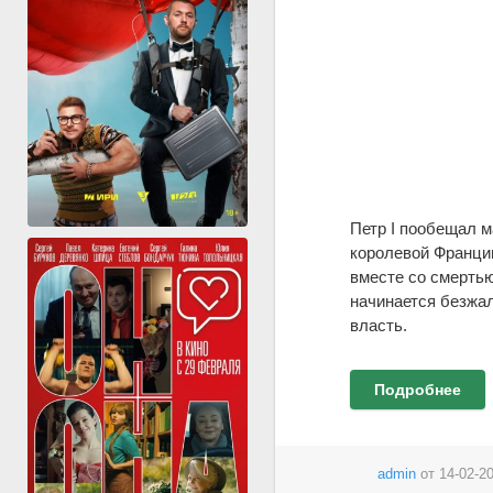
Петр I пообещал м
королевой Франции
вместе со смертью
начинается безжал
власть.
Подробнее
admin
от
14-02-20