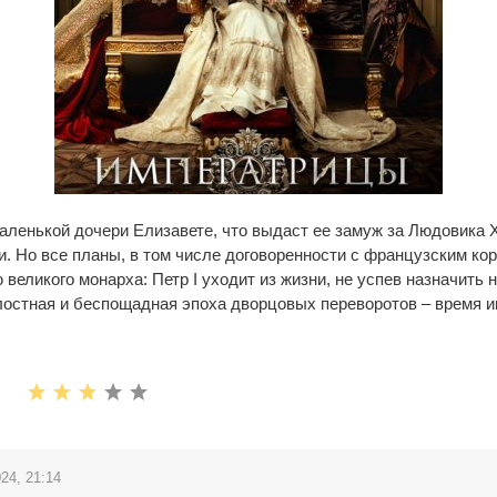
аленькой дочери Елизавете, что выдаст ее замуж за Людовика X
. Но все планы, в том числе договоренности с французским ко
 великого монарха: Петр I уходит из жизни, не успев назначить 
остная и беспощадная эпоха дворцовых переворотов – время ин
24, 21:14