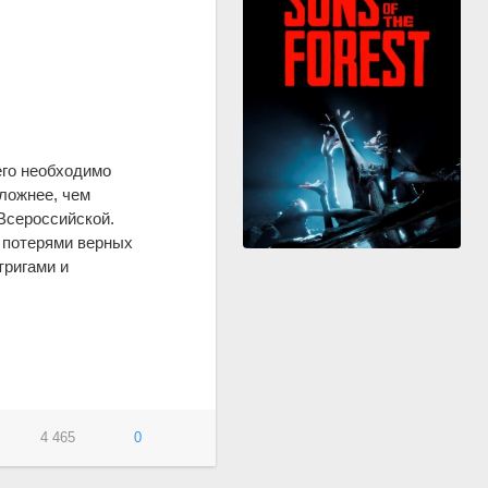
 его необходимо
ложнее, чем
 Всероссийской.
 потерями верных
тригами и
4 465
0