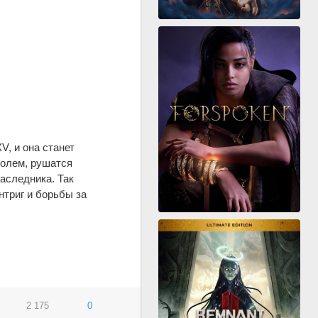
V, и она станет
ролем, рушатся
наследника. Так
триг и борьбы за
2 175
0