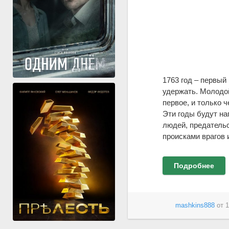
1763 год – первый 
удержать. Молодой
первое, и только 
Эти годы будут на
людей, предательс
происками врагов 
Подробнее
mashkins888
от
1