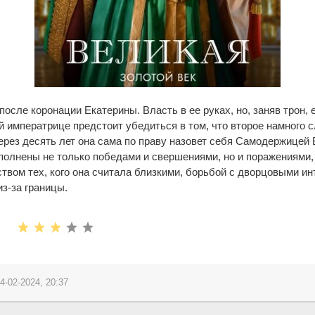
после коронации Екатерины. Власть в ее руках, но, заняв трон,
 императрице предстоит убедиться в том, что второе намного с
через десять лет она сама по праву назовет себя Самодержицей
полнены не только победами и свершениями, но и поражениями,
твом тех, кого она считала близкими, борьбой с дворцовыми ин
из-за границы.
4-02-2024, 20:37