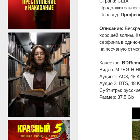
Страна: США
Продолжительность
Перевод:
Професс
Описание:
Бескра
хорошей волны. К
серфинга в одиночк
на песчаную отмель
Качество:
BDRemu
Видео: MPEG-H HEV
Аудио 1: AC3, 48 KH
Аудио 2: DTS, 48 KH
Субтитры: русски
Размер: 37,5 Gb