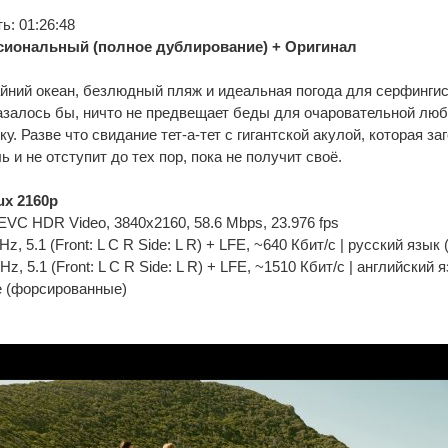
: 01:26:48
иональный (полное дублирование) + Оригинал
йний океан, безлюдный пляж и идеальная погода для серфингис
азалось бы, ничто не предвещает беды для очаровательной лю
у. Разве что свидание тет-а-тет с гигантской акулой, которая з
 и не отступит до тех пор, пока не получит своё.
x 2160p
C HDR Video, 3840x2160, 58.6 Mbps, 23.976 fps
z, 5.1 (Front: L С R Side: L R) + LFE, ~640 Кбит/с | русский язык
z, 5.1 (Front: L С R Side: L R) + LFE, ~1510 Кбит/с | английский 
е (форсированные)