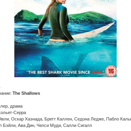
ь
вание:
Thе Shаllоws
лер, драма
Кольет-Серра
йвли, Оскар Хаэнада, Бретт Каллен, Седона Ледже, Пабло Кальв
 Бэйли, Ава Дин, Челси Муди, Салли Сигалл