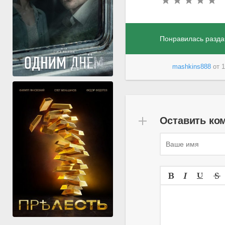
Понравилась разда
mashkins888
от
1
Оставить ко