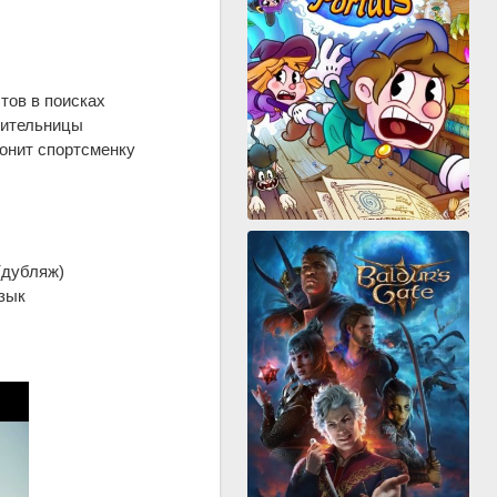
тов в поисках
бительницы
агонит спортсменку
 (дубляж)
язык