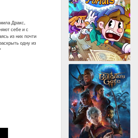
мила Дракс,
няют себе и с
ясь из них почти
раскрыть одну из
?