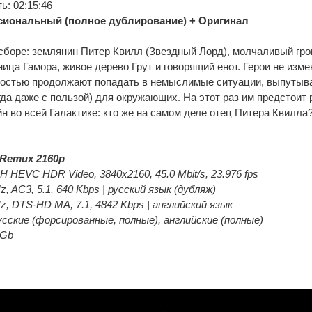
: 02:15:46
иональный (полное дублирование) + Оригинал
сборе: землянин Питер Квилл (Звездный Лорд), молчаливый гро
ица Гамора, живое дерево Грут и говорящий енот. Герои не изме
ностью продолжают попадать в немыслимые ситуации, выпутыва
гда даже с пользой) для окружающих. На этот раз им предстоит 
н во всей Галактике: кто же на самом деле отец Питера Квилла
Remux 2160p
 HEVC HDR Video, 3840x2160, 45.0 Mbit/s, 23.976 fps
z, AC3, 5.1, 640 Kbps | русский язык (дубляж)
Hz, DTS-HD MA, 7.1, 4842 Kbps | английский язык
сские (форсированные, полные), английские (полные)
 Gb