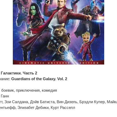
Галактики. Часть 2
вание:
Guardians of the Galaxy. Vol. 2
 боевик, приключения, комедия
 Ганн
тт, Зои Салдана, Дэйв Батиста, Вин Дизель, Брэдли Купер, Майк
ентьефф, Элизабет Дебики, Курт Расселл