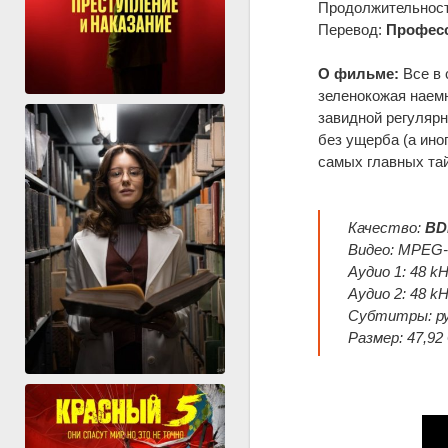
Продолжительность
Перевод:
Професс
О фильме:
Все в 
зеленокожая наемн
завидной регуляр
без ущерба (а ино
самых главных тай
Качество:
BD
Видео: MPEG-H
Аудио 1: 48 kH
Аудио 2: 48 k
Субтитры: ру
Размер: 47,92