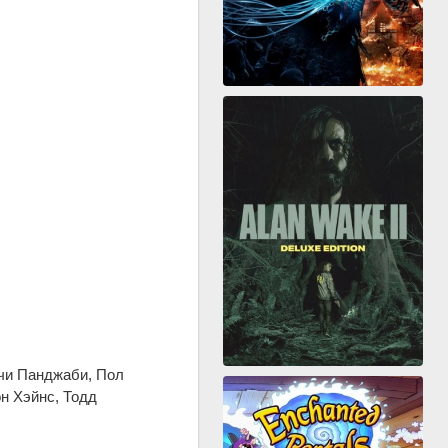
рчи Панджаби, Пол
н Хэйнс, Тодд