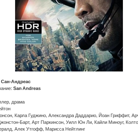
 Сан-Андреас
вание:
San Andreas
ллер, драма
ейтон
онсон, Карла Гуджино, Александра Даддарио, Йоан Гриффит, А
жонстон-Барт, Арт Паркинсон, Уилл Юн Ли, Кайли Миноуг, Колто
ералд, Алек Утгофф, Марисса Нейтлинг