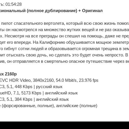
: 01:54:28
иональный (полное дублирование) + Оригинал
пилот спасательного вертолета, который всю свою жизнь помог
ты он насмотрелся на множество жутких вещей и не раз оказыва
. Несмотря на все преграды он спешил на помощь, даже не пре
дет его впереди. На Калифорнию обрушивается мощное землетр
го гибнут сотни людей и образовывается огромная трещина в з
ит отыскать свою дочь, но сделать это будет очень непросто. В 
ив, он отправляется в смертельно опасное путешествие через 
x 2160p
C HDR Video, 3840x2160, 54.0 Mbit/s, 23.976 fps
C3, 5.1, 448 Kbps | русский язык
rueHD, 7.1, 5173 Kbps | английский язык
C3, 5.1, 384 Kbps | английский язык
 (форсированные, полные), английские (полные)