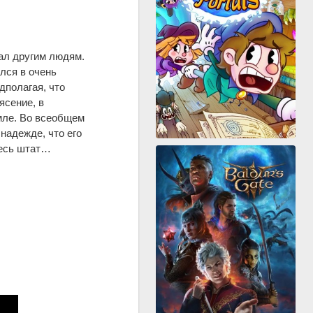
ал другим людям.
лся в очень
дполагая, что
ясение, в
емле. Во всеобщем
надежде, что его
весь штат…