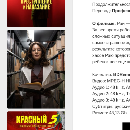
Продолжительность
Перевод:
Професс
О фильме:
Рэй — 
За все время рабо
сложных ситуациях
самое страшное ж
результате которо
хаосе Рэю предсто
ребенок все еще ж
Качество:
BDRemu
Видео: MPEG-H HEV
Аудио 1: 48 kHz, A
Аудио 2: 48 kHz, T
Аудио 3: 48 kHz, A
Субтитры: русские
Размер: 48,13 Gb