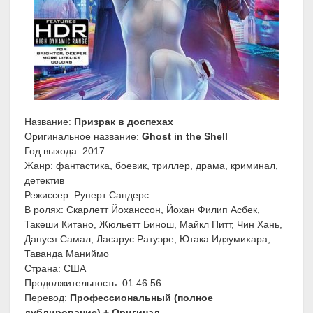
Название:
Призрак в доспехах
Оригинальное название:
Ghost in the Shell
Год выхода: 2017
Жанр: фантастика, боевик, триллер, драма, криминал,
детектив
Режиссер: Руперт Сандерс
В ролях: Скарлетт Йоханссон, Йохан Филип Асбек,
Такеши Китано, Жюльетт Бинош, Майкл Питт, Чин Хань,
Дануся Самал, Ласарус Ратуэре, Ютака Идзумихара,
Таванда Маниймо
Страна: США
Продолжительность: 01:46:56
Перевод:
Профессиональный (полное
дублирование) + Оригинал