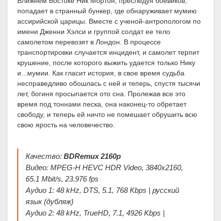
Ближнем Востоке Ник Мортон, преследуя боевиков,
попадает в странный бункер, где обнаруживает мумию
ассирийской царицы. Вместе с ученой-антропологом по
имени Дженни Хэлси и группой солдат ее тело
самолетом перевозят в Лондон. В процессе
транспортировки случается инцидент, и самолет терпит
крушение, после которого выжить удается только Нику
и...мумии. Как гласит история, в свое время судьба
несправедливо обошлась с ней и теперь, спустя тысячи
лет, богиня просыпается ото сна. Пролежав все это
время под тоннами песка, она наконец-то обретает
свободу, и теперь ей ничто не помешает обрушить всю
свою ярость на человечество.
Качество:
BDRemux 2160p
Видео: MPEG-H HEVC HDR Video, 3840x2160,
65.1 Mbit/s, 23.976 fps
Аудио 1: 48 kHz, DTS, 5.1, 768 Kbps | русский
язык (дубляж)
Аудио 2: 48 kHz, TrueHD, 7.1, 4926 Kbps |