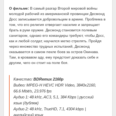
О фильме:
В самый разгар Второй мировой войны
молодой рабочий из американской провинции Десмонд
Досс записывается добровольцем в армию. Проблема в
том, что его религия отвергает насилие и запрещает
брать в руки оружие. Десмонд становится полевым
санитаром, однако его командиры требуют, чтобы Досс,
как и любой солдат, научился метко стрелять. Пройдя
через множество трудных испытаний, Десмонд
оказывается в самом пекле боев за остров Окинава.
Там, в кровавом аду, ему предстоит доказать себе и
другим, чего он стоит на поле боя.
Качество:
BDRemux 2160p
Видео: MPEG-H HEVC HDR Video, 3840x2160,
66.6 Mbit/s, 23.976 fps
Аудио 1: 48 kHz, AC3, 5.1, 384 Kbps | русский
язык (дубляж)
Аудио 2: 48 kHz, TrueHD, 7.1, 4304 kbps |
английский язык